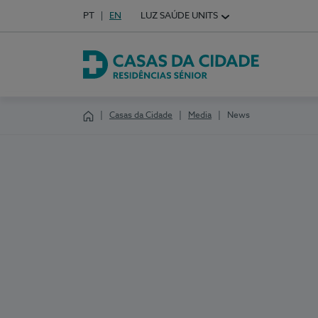
Idioma em Português
PT
English Language
EN
LUZ SAÚDE UNITS
Choose your language
Casas da Cidade
Casas da Cidade
Media
News
Homepage