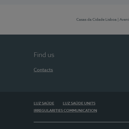
Casas da Cidade Lisboa
| Aven
Find us
Contacts
LUZ SAÚDE
LUZ SAÚDE UNITS
IRREGULARITIES COMMUNICATION