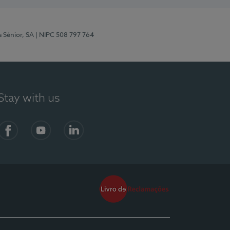
s Sénior, SA
| NIPC 508 797 764
Stay with us
Facebook
YouTube
LinkedIn