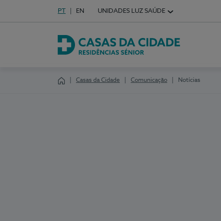
Idioma em Português
PT
English Language
EN
UNIDADES LUZ SAÚDE
Escolha o seu idioma
Casas da Cidade
Casas da Cidade
Comunicação
Notícias
Homepage